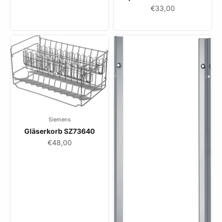
Angebot
€33,00
Siemens
Gläserkorb SZ73640
Angebot
€48,00