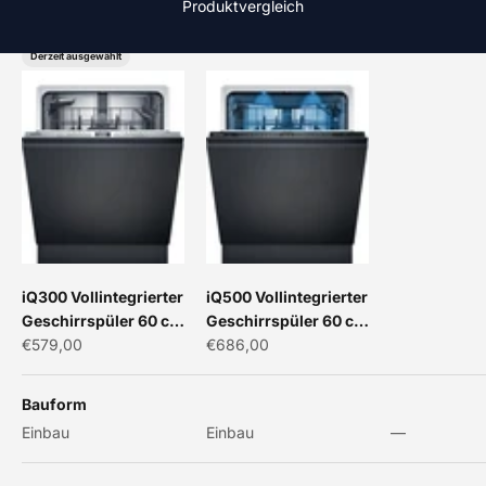
Produktvergleich
Derzeit ausgewählt
iQ300 Vollintegrierter
iQ500 Vollintegrierter
Geschirrspüler 60 cm
Geschirrspüler 60 cm
Angebot
Angebot
SN63EX22AE
€579,00
SN65ZX07CE
€686,00
Bauform
Einbau
Einbau
—