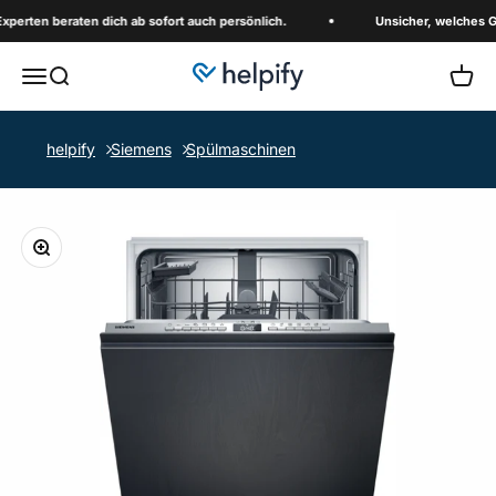
Zum Inhalt springen
ten beraten dich ab sofort auch persönlich.
Unsicher, welches Gerät 
helpify.net
Menü
Suche
Waren
helpify
Siemens
Spülmaschinen
Bild vergrößern