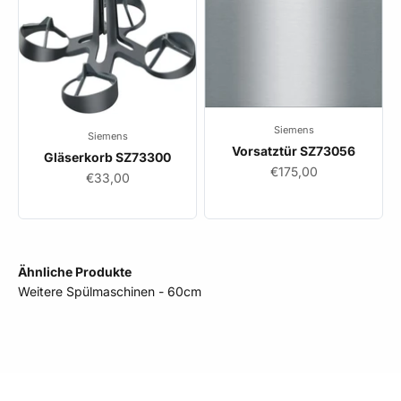
Siemens
Siemens
Vorsatztür SZ73056
Gläserkorb SZ73300
Angebot
€175,00
Angebot
€33,00
Ähnliche Produkte