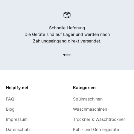
Schnelle Lieferung
Die Geräte sind auf Lager und werden nach
Zahlungseingang direkt versendet.
Gehe zu Element 1
Gehe zu Element 2
Gehe zu Element 3
Gehe zu Element 4
Helpify.net
Kategorien
FAQ
Spülmaschinen
Blog
Waschmaschinen
Impressum
Trockner & Waschtrockner
Datenschutz
Kühl- und Gefriergeräte