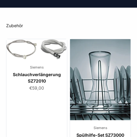
Siemens
Schlauchverlängerung
SZ72010
Angebot
€59,00
Siemens
Spülhilfe-Set SZ73000