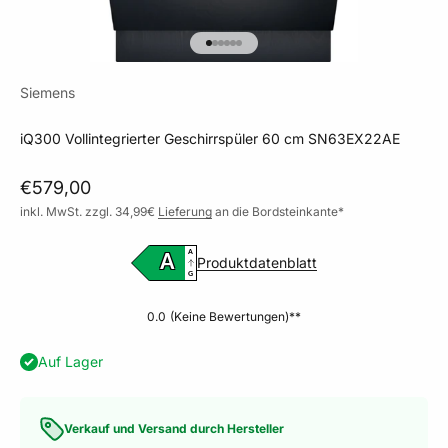
Gehe zu Element 1
Gehe zu Element 2
Gehe zu Element 3
Gehe zu Element 4
Gehe zu Element 5
Gehe zu Element 6
Siemens
iQ300 Vollintegrierter Geschirrspüler 60 cm SN63EX22AE
Angebot
€579,00
inkl. MwSt. zzgl. 34,99€
Lieferung
an die Bordsteinkante*
A
A
Produktdatenblatt
G
0.0
(Keine Bewertungen)**
Auf Lager
Verkauf und Versand durch Hersteller